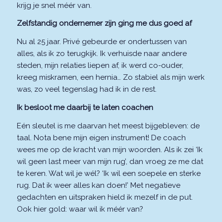
krijg je snel méér van.
Zelfstandig ondernemer zijn ging me dus goed af
Nu al 25 jaar. Privé gebeurde er ondertussen van
alles, als ik zo terugkijk. Ik verhuisde naar andere
steden, mijn relaties liepen af, ik werd co-ouder,
kreeg miskramen, een hernia… Zo stabiel als mijn werk
was, zo veel tegenslag had ik in de rest.
Ik besloot me daarbij te laten coachen
Eén sleutel is me daarvan het meest bijgebleven: de
taal. Nota bene mijn eigen instrument! De coach
wees me op de kracht van mijn woorden. Als ik zei ‘Ik
wil geen last meer van mijn rug’, dan vroeg ze me dat
te keren. Wat wil je wél? ‘Ik wil een soepele en sterke
rug. Dat ik weer alles kan doen!’ Met negatieve
gedachten en uitspraken hield ik mezelf in de put.
Ook hier gold: waar wil ik méér van?