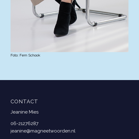
Foto: Fem Schook
CONTACT
Jeanine Mies
06-21276287
jeanine@magneetwoorden.nl